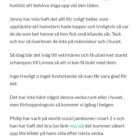
hutlöst att behöva stiga upp vid den tiden.
Jenny har inte haft det allt för roligt heller, som
upptäckte att hamstern hade loppor och troligtvis så var
de de som bet henne så hon fick små kliande sår. Tack
och lov så överlever de inte på människor och i huset.
Så idag bär det iväg till vetrinären och få utskrivet starkt
schampoo till Linnea så att vi kan få bukt med dem.
Inge trevligt o inget livshotande så man får vara glad för
det.
Det har inte hänt något denna vecka runt eller i huset,
men förhoppningsvis så kommer vi igång i helgen.
Philip har varit på world scout jamboree i snart 2 v och
han har haft det bra (se länk
wsj.se
) det kommer säkert
upp lite bilder på hans sida efter nästa vecka.