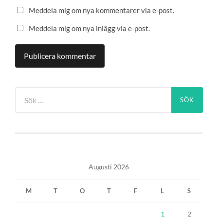
Meddela mig om nya kommentarer via e-post.
Meddela mig om nya inlägg via e-post.
Sök
efter:
Augusti 2026
M
T
O
T
F
L
S
1
2