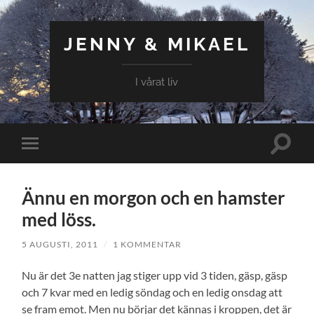
JENNY & MIKAEL
I vårat liv
Slå
Slå
på/av
på/av
sökfält
mobilmeny
Ännu en morgon och en hamster
med löss.
5 AUGUSTI, 2011
/
1 KOMMENTAR
Nu är det 3e natten jag stiger upp vid 3 tiden, gäsp, gäsp
och 7 kvar med en ledig söndag och en ledig onsdag att
se fram emot. Men nu börjar det kännas i kroppen, det är