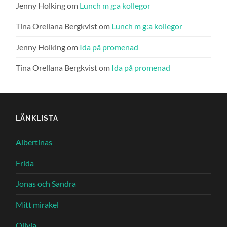
Jenny Holking
om
Lunch m g:a kollegor
Tina Orellana Bergkvist
om
Lunch m g:a kollegor
Jenny Holking
om
Ida på promenad
Tina Orellana Bergkvist
om
Ida på promenad
LÄNKLISTA
Albertinas
Frida
Jonas och Sandra
Mitt mirakel
Olivia