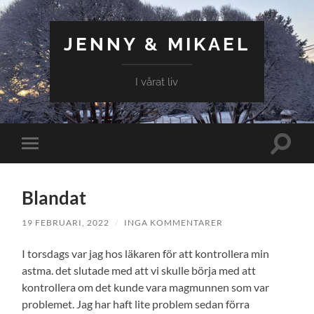
JENNY & MIKAEL
I vårat liv
Slå
Slå
på/av
på/av
sökfält
mobilmeny
Blandat
19 FEBRUARI, 2022
/
INGA KOMMENTARER
I torsdags var jag hos läkaren för att kontrollera min
astma. det slutade med att vi skulle börja med att
kontrollera om det kunde vara magmunnen som var
problemet. Jag har haft lite problem sedan förra