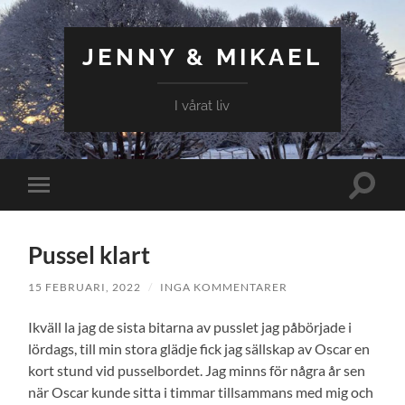
JENNY & MIKAEL
I vårat liv
Slå
Slå
på/av
på/av
sökfält
mobilmeny
Pussel klart
15 FEBRUARI, 2022
/
INGA KOMMENTARER
Ikväll la jag de sista bitarna av pusslet jag påbörjade i
lördags, till min stora glädje fick jag sällskap av Oscar en
kort stund vid pusselbordet. Jag minns för några år sen
när Oscar kunde sitta i timmar tillsammans med mig och