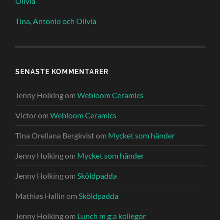
Olivia
Tina, Antonio och Olivia
SENASTE KOMMENTARER
Jenny Holking
om
Webloom Ceramics
Victor
om
Webloom Ceramics
Tina Orellana Bergkvist
om
Mycket som händer
Jenny Holking
om
Mycket som händer
Jenny Holking
om
Sköldpadda
Mathias Hallin
om
Sköldpadda
Jenny Holking
om
Lunch m g:a kollegor