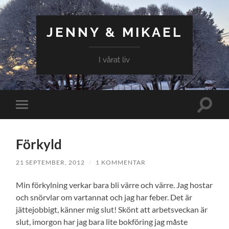
JENNY & MIKAEL
I vårat liv
Slå
Slå
på/av
på/av
sökfält
mobilmeny
Förkyld
21 SEPTEMBER, 2012
/
1 KOMMENTAR
Min förkylning verkar bara bli värre och värre. Jag hostar
och snörvlar om vartannat och jag har feber. Det är
jättejobbigt, känner mig slut! Skönt att arbetsveckan är
slut, imorgon har jag bara lite bokföring jag måste