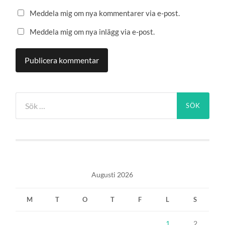
Meddela mig om nya kommentarer via e-post.
Meddela mig om nya inlägg via e-post.
Sök
efter:
Augusti 2026
M
T
O
T
F
L
S
1
2