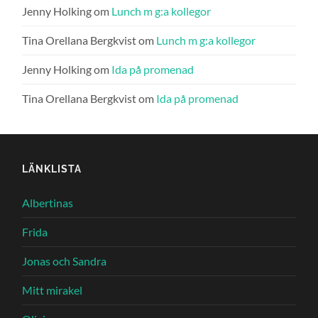
Jenny Holking
om
Lunch m g:a kollegor
Tina Orellana Bergkvist
om
Lunch m g:a kollegor
Jenny Holking
om
Ida på promenad
Tina Orellana Bergkvist
om
Ida på promenad
LÄNKLISTA
Albertinas
Frida
Jonas och Sandra
Mitt mirakel