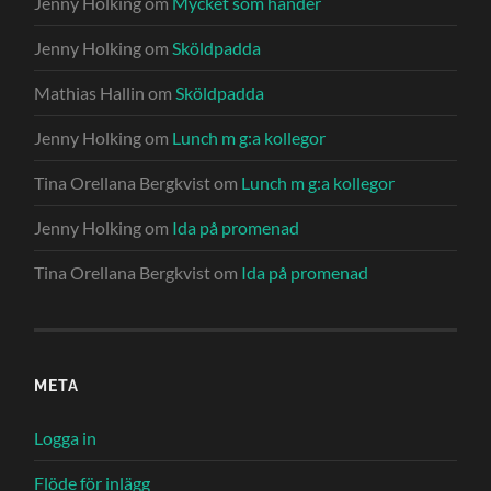
Jenny Holking
om
Mycket som händer
Jenny Holking
om
Sköldpadda
Mathias Hallin
om
Sköldpadda
Jenny Holking
om
Lunch m g:a kollegor
Tina Orellana Bergkvist
om
Lunch m g:a kollegor
Jenny Holking
om
Ida på promenad
Tina Orellana Bergkvist
om
Ida på promenad
META
Logga in
Flöde för inlägg