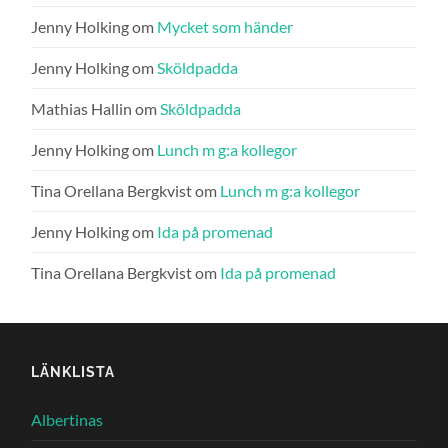
Jenny Holking
om
Mycket som händer
Jenny Holking
om
Sköldpadda
Mathias Hallin
om
Sköldpadda
Jenny Holking
om
Lunch m g:a kollegor
Tina Orellana Bergkvist
om
Lunch m g:a kollegor
Jenny Holking
om
Ida på promenad
Tina Orellana Bergkvist
om
Ida på promenad
LÄNKLISTA
Albertinas