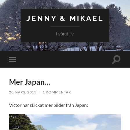
JENNY & MIKAEL
I vårat liv
Slå
Slå
på/av
på/av
sökfält
mobilmeny
Mer Japan…
28 MARS, 2013
/
1 KOMMENTAR
Victor har skickat mer bilder från Japan: