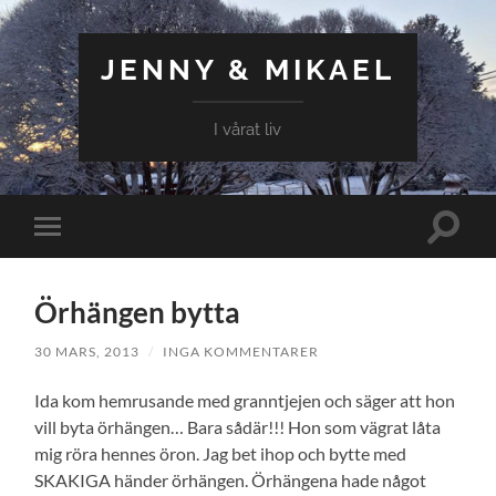
JENNY & MIKAEL
I vårat liv
Slå
Slå
på/av
på/av
sökfält
mobilmeny
Örhängen bytta
30 MARS, 2013
/
INGA KOMMENTARER
Ida kom hemrusande med granntjejen och säger att hon
vill byta örhängen… Bara sådär!!! Hon som vägrat låta
mig röra hennes öron. Jag bet ihop och bytte med
SKAKIGA händer örhängen. Örhängena hade något