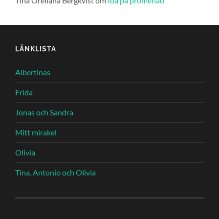
Tina Orellana Bergkvist
om
Ida på promenad
LÄNKLISTA
Albertinas
Frida
Jonas och Sandra
Mitt mirakel
Olivia
Tina, Antonio och Olivia