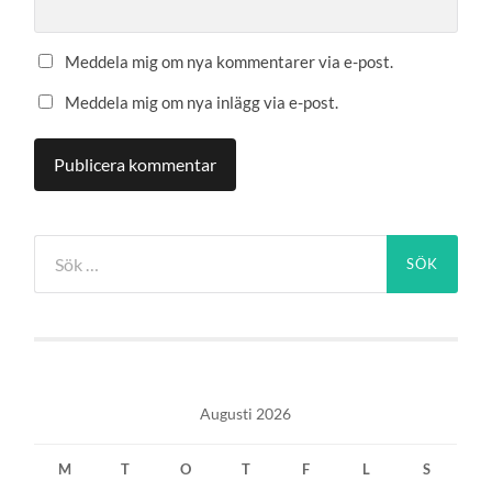
Meddela mig om nya kommentarer via e-post.
Meddela mig om nya inlägg via e-post.
Sök
efter:
Augusti 2026
M
T
O
T
F
L
S