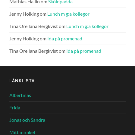
Mathias Hallin
om
Sköldpadda
Jenny Holking
om
Lunch m g:a kollegor
Tina Orellana Bergkvist
om
Lunch m g:a kollegor
Jenny Holking
om
Ida på promenad
Tina Orellana Bergkvist
om
Ida på promenad
LÄNKLISTA
Albertinas
Frida
Jonas och Sandra
Mitt mirakel