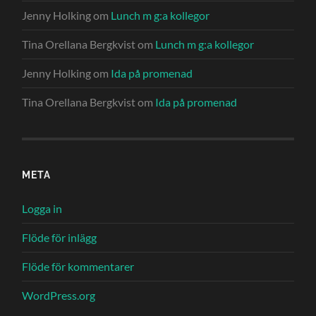
Jenny Holking
om
Lunch m g:a kollegor
Tina Orellana Bergkvist
om
Lunch m g:a kollegor
Jenny Holking
om
Ida på promenad
Tina Orellana Bergkvist
om
Ida på promenad
META
Logga in
Flöde för inlägg
Flöde för kommentarer
WordPress.org