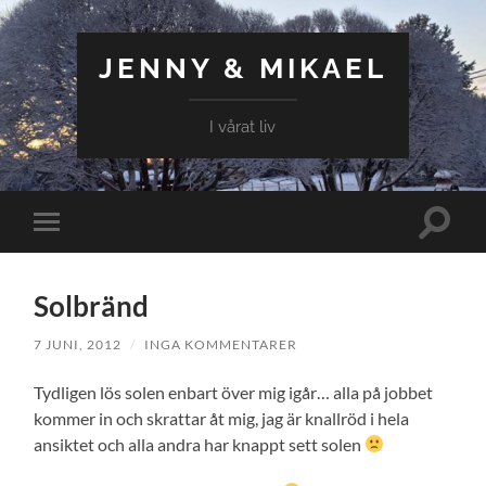
JENNY & MIKAEL
I vårat liv
Slå
Slå
på/av
på/av
sökfält
mobilmeny
Solbränd
7 JUNI, 2012
/
INGA KOMMENTARER
Tydligen lös solen enbart över mig igår… alla på jobbet
kommer in och skrattar åt mig, jag är knallröd i hela
ansiktet och alla andra har knappt sett solen