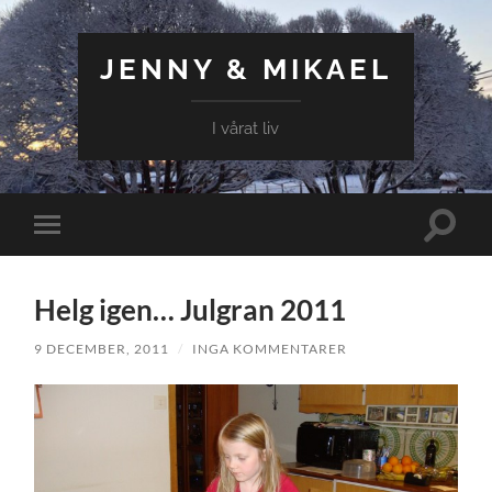
JENNY & MIKAEL
I vårat liv
Slå
Slå
på/av
på/av
sökfält
mobilmeny
Helg igen… Julgran 2011
9 DECEMBER, 2011
/
INGA KOMMENTARER