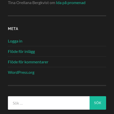
Tina Orellana Bergkvist
om
Ida på promenad
META
Logga in
Flöde för inlägg
Flöde för kommentarer
WordPress.org
Sök
efter: