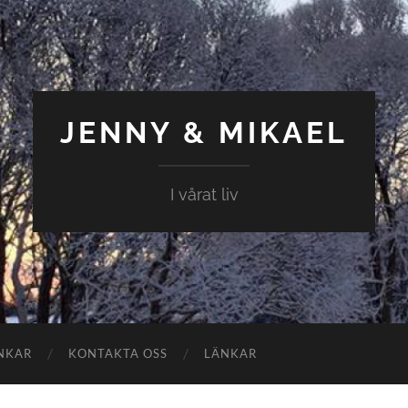
JENNY & MIKAEL
I vårat liv
NKAR
KONTAKTA OSS
LÄNKAR