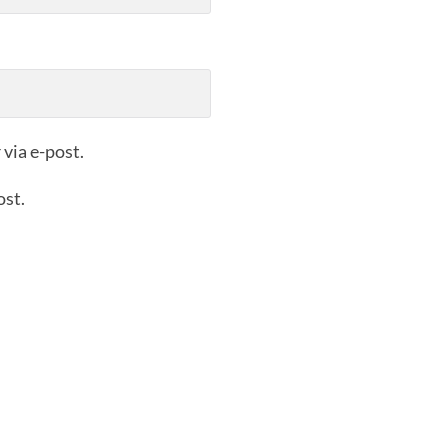
via e-post.
ost.