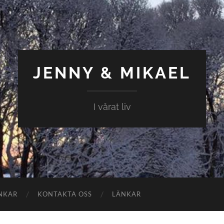
JENNY & MIKAEL
I vårat liv
NKAR
KONTAKTA OSS
LÄNKAR