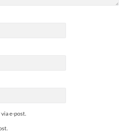
via e-post.
ost.